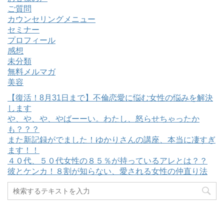
ご質問
カウンセリングメニュー
セミナー
プロフィール
感想
未分類
無料メルマガ
美容
【復活！8月31日まで】不倫恋愛に悩む女性の悩みを解決
します
や、や、や、やばーーい。わたし、怒らせちゃったか
も？？？
また新記録がでました！ゆかりさんの講座、本当に凄すぎ
ます！！
４０代、５０代女性の８５％が持っているアレとは？？
彼とケンカ！８割が知らない、愛される女性の仲直り法