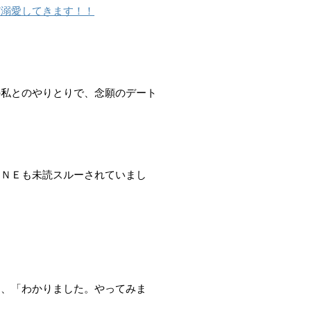
ど溺愛してきます！！
の私とのやりとりで、念願のデート
ＩＮＥも未読スルーされていまし
。
く、「わかりました。やってみま