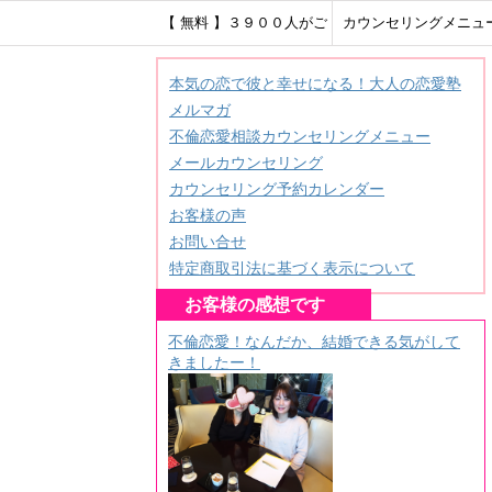
【 無料 】３９００人がご
カウンセリングメニュ
登録！ＨＳＰ繊細さんのメ
本気の恋で彼と幸せになる！大人の恋愛塾
メルマガ
ールレター♪
不倫恋愛相談カウンセリングメニュー
メールカウンセリング
カウンセリング予約カレンダー
お客様の声
お問い合せ
特定商取引法に基づく表示について
お客様の感想です
不倫恋愛！なんだか、結婚できる気がして
きましたー！