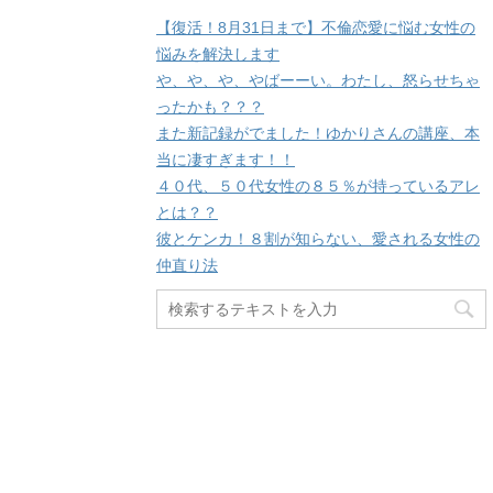
【復活！8月31日まで】不倫恋愛に悩む女性の
悩みを解決します
や、や、や、やばーーい。わたし、怒らせちゃ
ったかも？？？
また新記録がでました！ゆかりさんの講座、本
当に凄すぎます！！
４０代、５０代女性の８５％が持っているアレ
とは？？
彼とケンカ！８割が知らない、愛される女性の
仲直り法