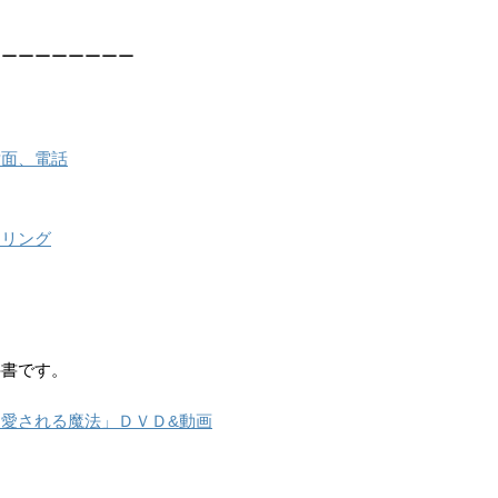
ーーーーーーーーー
対面、電話
セリング
科書です。
愛される魔法」ＤＶＤ&動画