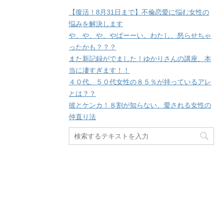
【復活！8月31日まで】不倫恋愛に悩む女性の
悩みを解決します
や、や、や、やばーーい。わたし、怒らせちゃ
ったかも？？？
また新記録がでました！ゆかりさんの講座、本
当に凄すぎます！！
４０代、５０代女性の８５％が持っているアレ
とは？？
彼とケンカ！８割が知らない、愛される女性の
仲直り法