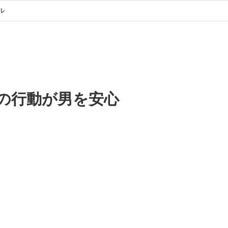
ル
の行動が男を安心