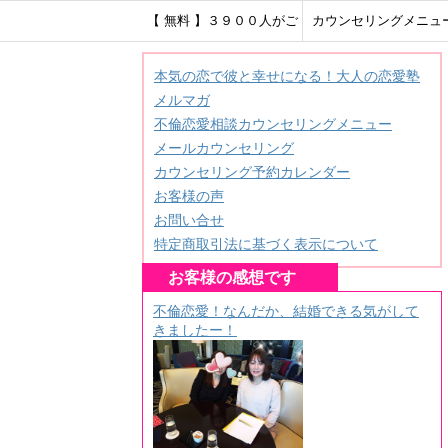
【 無料 】３９００人がご
カウンセリングメニュ
登録！ＨＳＰ繊細さんのメ
本気の恋で彼と幸せになる！大人の恋愛塾
メルマガ
ールレター♪
不倫恋愛相談カウンセリングメニュー
メールカウンセリング
カウンセリング予約カレンダー
お客様の声
お問い合せ
特定商取引法に基づく表示について
お客様の感想です
不倫恋愛！なんだか、結婚できる気がして
きましたー！