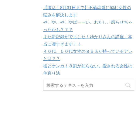
【復活！8月31日まで】不倫恋愛に悩む女性の
悩みを解決します
や、や、や、やばーーい。わたし、怒らせちゃ
ったかも？？？
また新記録がでました！ゆかりさんの講座、本
当に凄すぎます！！
４０代、５０代女性の８５％が持っているアレ
とは？？
彼とケンカ！８割が知らない、愛される女性の
仲直り法