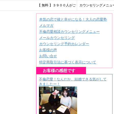
【 無料 】３９００人がご
カウンセリングメニュ
登録！ＨＳＰ繊細さんのメ
本気の恋で彼と幸せになる！大人の恋愛塾
メルマガ
ールレター♪
不倫恋愛相談カウンセリングメニュー
メールカウンセリング
カウンセリング予約カレンダー
お客様の声
お問い合せ
特定商取引法に基づく表示について
お客様の感想です
不倫恋愛！なんだか、結婚できる気がして
きましたー！