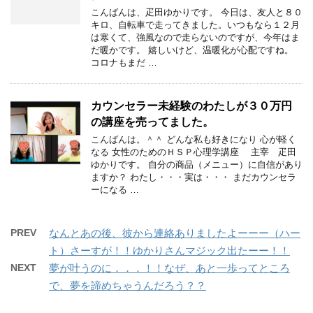
こんばんは、疋田ゆかりです。 今日は、友人と８０
キロ、自転車で走ってきました。いつもなら１２月
は寒くて、強風なので走らないのですが、今年はま
だ暖かです。 嬉しいけど、温暖化が心配ですね。
コロナもまだ …
カウンセラー未経験のわたしが３０万円
の講座を売ってました。
こんばんは。＾＾ どんな私も好きになり 心が軽く
なる 女性のためのＨＳＰ心理学講座 主宰 疋田
ゆかりです。 自分の商品（メニュー）に自信があり
ますか？ わたし・・・実は・・・ まだカウンセラ
ーになる …
PREV
なんとあの後、彼から連絡ありましたよーーー（ハー
ト）さーすが！！ゆかりさんマジック出たーー！！
NEXT
夢が叶うのに．．．！！なぜ、あと一歩ってところ
で、夢を諦めちゃうんだろう？？