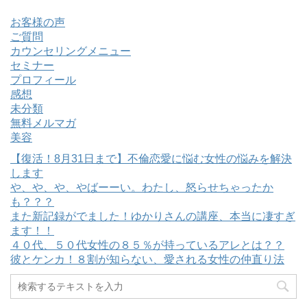
お客様の声
ご質問
カウンセリングメニュー
セミナー
プロフィール
感想
未分類
無料メルマガ
美容
【復活！8月31日まで】不倫恋愛に悩む女性の悩みを解決
します
や、や、や、やばーーい。わたし、怒らせちゃったか
も？？？
また新記録がでました！ゆかりさんの講座、本当に凄すぎ
ます！！
４０代、５０代女性の８５％が持っているアレとは？？
彼とケンカ！８割が知らない、愛される女性の仲直り法