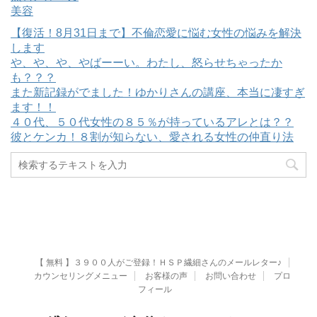
美容
【復活！8月31日まで】不倫恋愛に悩む女性の悩みを解決
します
や、や、や、やばーーい。わたし、怒らせちゃったか
も？？？
また新記録がでました！ゆかりさんの講座、本当に凄すぎ
ます！！
４０代、５０代女性の８５％が持っているアレとは？？
彼とケンカ！８割が知らない、愛される女性の仲直り法
【 無料 】３９００人がご登録！ＨＳＰ繊細さんのメールレター♪
カウンセリングメニュー
お客様の声
お問い合わせ
プロ
フィール