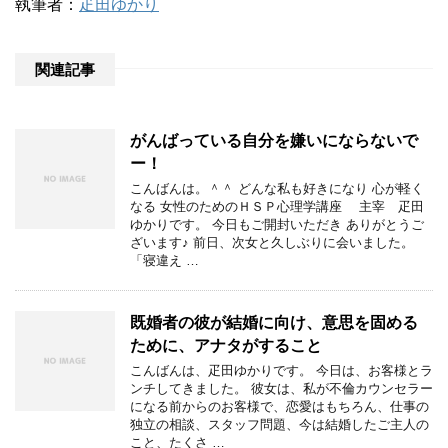
執筆者：
疋田ゆかり
関連記事
がんばっている自分を嫌いにならないで
ー！
こんばんは。＾＾ どんな私も好きになり 心が軽く
なる 女性のためのＨＳＰ心理学講座 主宰 疋田
ゆかりです。 今日もご開封いただき ありがとうご
ざいます♪ 前日、次女と久しぶりに会いました。
「寝違え …
既婚者の彼が結婚に向け、意思を固める
ために、アナタがすること
こんばんは、疋田ゆかりです。 今日は、お客様とラ
ンチしてきました。 彼女は、私が不倫カウンセラー
になる前からのお客様で、恋愛はもちろん、仕事の
独立の相談、スタッフ問題、今は結婚したご主人の
こと、たくさ …