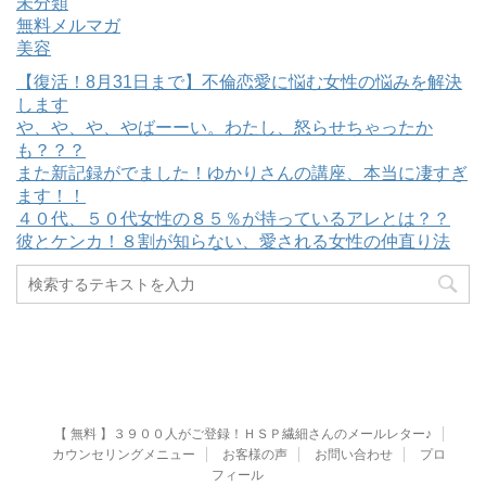
未分類
無料メルマガ
美容
【復活！8月31日まで】不倫恋愛に悩む女性の悩みを解決
します
や、や、や、やばーーい。わたし、怒らせちゃったか
も？？？
また新記録がでました！ゆかりさんの講座、本当に凄すぎ
ます！！
４０代、５０代女性の８５％が持っているアレとは？？
彼とケンカ！８割が知らない、愛される女性の仲直り法
【 無料 】３９００人がご登録！ＨＳＰ繊細さんのメールレター♪
カウンセリングメニュー
お客様の声
お問い合わせ
プロ
フィール