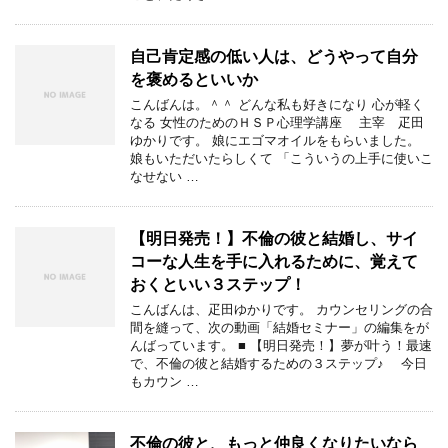
自己肯定感の低い人は、どうやって自分
を褒めるといいか
こんばんは。＾＾ どんな私も好きになり 心が軽く
なる 女性のためのＨＳＰ心理学講座 主宰 疋田
ゆかりです。 娘にエゴマオイルをもらいました。
娘もいただいたらしくて 「こういうの上手に使いこ
なせない …
【明日発売！】不倫の彼と結婚し、サイ
コーな人生を手に入れるために、覚えて
おくといい３ステップ！
こんばんは、疋田ゆかりです。 カウンセリングの合
間を縫って、次の動画「結婚セミナー」の編集をが
んばっています。 ■ 【明日発売！】夢が叶う！最速
で、不倫の彼と結婚するための３ステップ♪ 今日
もカウン …
不倫の彼と、もっと仲良くなりたいなら