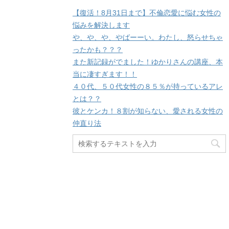
【復活！8月31日まで】不倫恋愛に悩む女性の
悩みを解決します
や、や、や、やばーーい。わたし、怒らせちゃ
ったかも？？？
また新記録がでました！ゆかりさんの講座、本
当に凄すぎます！！
４０代、５０代女性の８５％が持っているアレ
とは？？
彼とケンカ！８割が知らない、愛される女性の
仲直り法