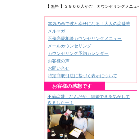
【 無料 】３９００人がご
カウンセリングメニュ
登録！ＨＳＰ繊細さんのメ
本気の恋で彼と幸せになる！大人の恋愛塾
メルマガ
ールレター♪
不倫恋愛相談カウンセリングメニュー
メールカウンセリング
カウンセリング予約カレンダー
お客様の声
お問い合せ
特定商取引法に基づく表示について
お客様の感想です
不倫恋愛！なんだか、結婚できる気がして
きましたー！