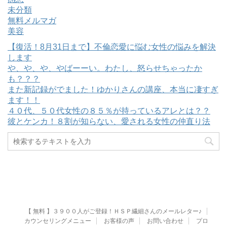
未分類
無料メルマガ
美容
【復活！8月31日まで】不倫恋愛に悩む女性の悩みを解決
します
や、や、や、やばーーい。わたし、怒らせちゃったか
も？？？
また新記録がでました！ゆかりさんの講座、本当に凄すぎ
ます！！
４０代、５０代女性の８５％が持っているアレとは？？
彼とケンカ！８割が知らない、愛される女性の仲直り法
【 無料 】３９００人がご登録！ＨＳＰ繊細さんのメールレター♪
カウンセリングメニュー
お客様の声
お問い合わせ
プロ