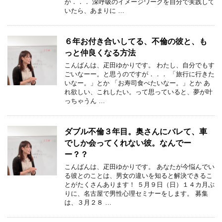
が．．． 深呼吸のイメージワークを自分で実践して
いたら、あまりに …
６年お付き合いしてる、不倫の彼と、も
っと仲良くなる方法
こんばんは、疋田ゆかりです。 わたし、自分でもす
ごいなーー。と思うのですが．．． 「旅行に行きた
いなー。」とか 「お寿司食べたいなー。」とか あ
れ欲しい、これしたい。って思っていると、夢が叶
っちゃうん …
ダブル不倫３年目。奥さんにバレて、車
でしか会ってくれない彼。なんでー
ー？？
こんばんは、疋田ゆかりです。 あなたが今悩んでい
る彼とのことは、男女の違いを知ると解決できるこ
とがたくさんあります！ ５月９日（日）１４カ月ぶ
りに、名古屋で男性心理セミナーをします。 募集
は、３月２８ …