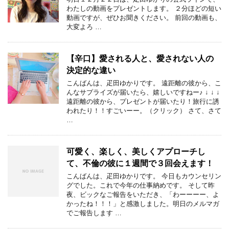
わたしの動画をプレゼントします。 ２分ほどの短い
動画ですが、ぜひお聞きください。 前回の動画も、
大変よろ …
【辛口】愛される人と、愛されない人の
決定的な違い
こんばんは、疋田ゆかりです。 遠距離の彼から、こ
んなサプライズが届いたら、嬉しいですねー♪ ↓ ↓ ↓
遠距離の彼から、プレゼントが届いたり！旅行に誘
われたり！！すごいーー。（クリック） さて、さて
…
可愛く、楽しく、美しくアプローチし
て、不倫の彼に１週間で３回会えます！
こんばんは、疋田ゆかりです。 今日もカウンセリン
グでした。これで今年の仕事納めです。 そして昨
夜、ビックなご報告をいただき、「わーーーー、よ
かったね！！！」と感激しました。明日のメルマガ
でご報告します …