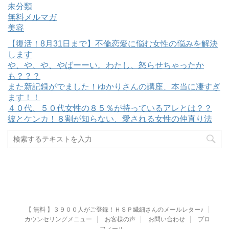
未分類
無料メルマガ
美容
【復活！8月31日まで】不倫恋愛に悩む女性の悩みを解決
します
や、や、や、やばーーい。わたし、怒らせちゃったか
も？？？
また新記録がでました！ゆかりさんの講座、本当に凄すぎ
ます！！
４０代、５０代女性の８５％が持っているアレとは？？
彼とケンカ！８割が知らない、愛される女性の仲直り法
【 無料 】３９００人がご登録！ＨＳＰ繊細さんのメールレター♪
カウンセリングメニュー
お客様の声
お問い合わせ
プロ
フィール