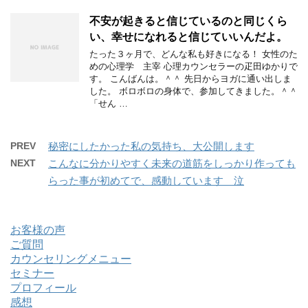
不安が起きると信じているのと同じくら
い、幸せになれると信じていいんだよ。
たった３ヶ月で、どんな私も好きになる！ 女性のた
めの心理学 主宰 心理カウンセラーの疋田ゆかりで
す。 こんばんは。＾＾ 先日からヨガに通い出しま
した。 ボロボロの身体で、参加してきました。＾＾
「せん …
PREV
秘密にしたかった私の気持ち、大公開します
NEXT
こんなに分かりやすく未来の道筋をしっかり作っても
らった事が初めてで、感動しています 泣
お客様の声
ご質問
カウンセリングメニュー
セミナー
プロフィール
感想