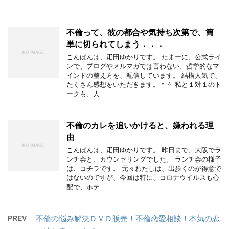
…
不倫って、彼の都合や気持ち次第で、簡
単に切られてしまう．．．
こんばんは、疋田ゆかりです。 たまーに、公式ライ
ンで、ブログやメルマガでは言わない、哲学的なマ
インドの整え方を、配信しています。 結構人気で、
たくさん感想をいただきます。＾＾ 私と１対１のト
ークも、人 …
不倫のカレを追いかけると、嫌われる理
由
こんばんは、疋田ゆかりです。 昨日まで、大阪でラ
ンチ会と、カウンセリングでした。 ランチ会の様子
は、コチラです。 元々わたしは、出歩くのが得意で
はないのですが、今回は特に、コロナウイルスも心
配で、ホテ …
PREV
不倫の悩み解決ＤＶＤ販売！不倫恋愛相談！本気の恋