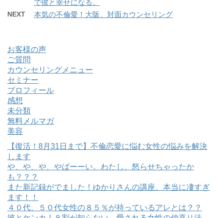
で彼と幸せになる。
NEXT
本気の不倫愛！大阪、対面カウンセリング
お客様の声
ご質問
カウンセリングメニュー
セミナー
プロフィール
感想
未分類
無料メルマガ
美容
【復活！8月31日まで】不倫恋愛に悩む女性の悩みを解決
します
や、や、や、やばーーい。わたし、怒らせちゃったか
も？？？
また新記録がでました！ゆかりさんの講座、本当に凄すぎ
ます！！
４０代、５０代女性の８５％が持っているアレとは？？
彼とケンカ！８割が知らない、愛される女性の仲直り法