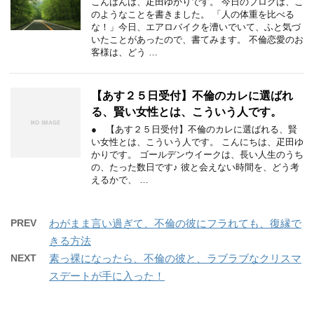
こんばんは、疋田ゆかりです。 今日のブログは、こ
のようなことを書きました。 「人の体重を比べる
な！」今日、エアロバイクを漕いでいて、ふと気づ
いたことがあったので、書てみます。 不倫恋愛のお
客様は、どう …
【あす２５日受付】不倫のカレに選ばれ
る、賢い女性とは、こういう人です。
● 【あす２５日受付】不倫のカレに選ばれる、賢
い女性とは、こういう人です。 こんにちは、疋田ゆ
かりです。 ゴールデンウイークは、長い人生のうち
の、たった数日です♪ 彼と会えない時間を、どう考
えるかで、 …
PREV
わがまま言い過ぎて、不倫の彼にフラれても、復縁で
きる方法
NEXT
素っ裸になったら、不倫の彼と、ラブラブなクリスマ
スデートが手に入った！