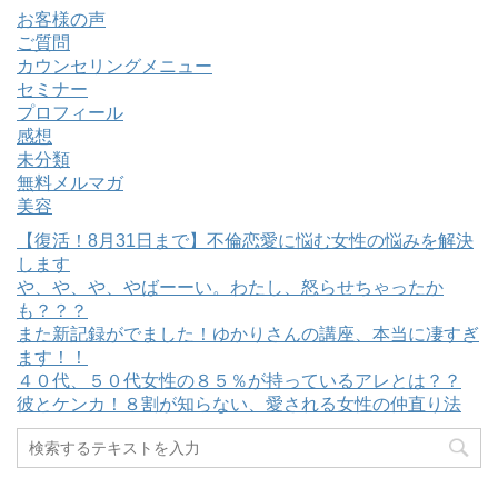
お客様の声
ご質問
カウンセリングメニュー
セミナー
プロフィール
感想
未分類
無料メルマガ
美容
【復活！8月31日まで】不倫恋愛に悩む女性の悩みを解決
します
や、や、や、やばーーい。わたし、怒らせちゃったか
も？？？
また新記録がでました！ゆかりさんの講座、本当に凄すぎ
ます！！
４０代、５０代女性の８５％が持っているアレとは？？
彼とケンカ！８割が知らない、愛される女性の仲直り法