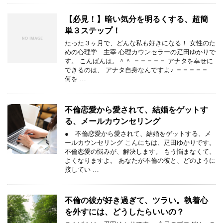
【必見！】暗い気分を明るくする、超簡
単３ステップ！
たった３ヶ月で、どんな私も好きになる！ 女性のた
めの心理学 主宰 心理カウンセラーの疋田ゆかりで
す。 こんばんは。＾＾ ＝＝＝＝＝ アナタを幸せに
できるのは、 アナタ自身なんですよ♪ ＝＝＝＝＝
何を …
不倫恋愛から愛されて、結婚をゲットす
る、メールカウンセリング
● 不倫恋愛から愛されて、結婚をゲットする、メ
ールカウンセリング こんにちは、疋田ゆかりです。
不倫恋愛の悩みが、解決します。 もう悩まなくて、
よくなりますよ。 あなたが不倫の彼と、どのように
接してい …
不倫の彼が好き過ぎて、ツラい。執着心
を外すには、どうしたらいいの？