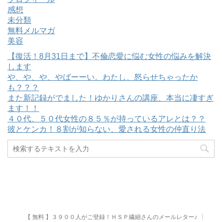
感想
未分類
無料メルマガ
美容
【復活！8月31日まで】不倫恋愛に悩む女性の悩みを解決
します
や、や、や、やばーーい。わたし、怒らせちゃったか
も？？？
また新記録がでました！ゆかりさんの講座、本当に凄すぎ
ます！！
４０代、５０代女性の８５％が持っているアレとは？？
彼とケンカ！８割が知らない、愛される女性の仲直り法
【 無料 】３９００人がご登録！ＨＳＰ繊細さんのメールレター♪