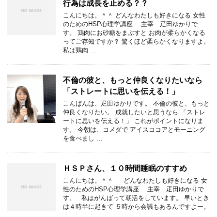
行為は成長を止める？？
こんにちは。＾＾ どんなわたしも好きになる 女性
のためのHSP心理学講座 主宰 疋田ゆかりで
す。 鶏肉にお砂糖をまぶすと お肉が柔らかくなる
ってご存知ですか？ 驚くほど柔らかくなりますよ。
私は鶏肉 …
不倫の彼と、もっと仲良くなりたいなら
「ストレートに思いを伝える！」
こんばんは、疋田ゆかりです。 不倫の彼と、もっと
仲良くなりたい。 成就したいと思うなら 「ストレ
ートに思いを伝える！」 これがポイントになりま
す。 今朝は、コメダで アイスココアとモーニング
を食べまし …
ＨＳＰさん、１０時間睡眠のすすめ
こんにちは。＾＾ どんなわたしも好きになる 女
性のためのHSP心理学講座 主宰 疋田ゆかりで
す。 私はがんばって朝活をしています。 早いとき
は４時半に起きて ５時から会議もあるんですよー。
…