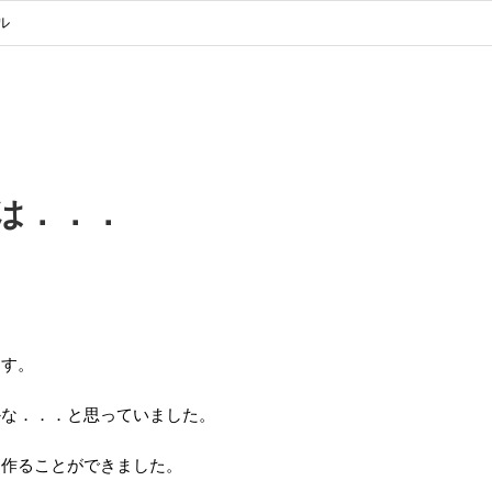
ル
は．．．
ます。
かな．．．と思っていました。
を作ることができました。