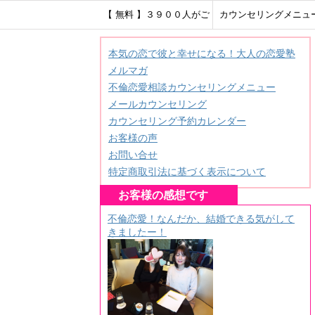
【 無料 】３９００人がご
カウンセリングメニュ
登録！ＨＳＰ繊細さんのメ
本気の恋で彼と幸せになる！大人の恋愛塾
メルマガ
ールレター♪
不倫恋愛相談カウンセリングメニュー
メールカウンセリング
カウンセリング予約カレンダー
お客様の声
お問い合せ
特定商取引法に基づく表示について
お客様の感想です
不倫恋愛！なんだか、結婚できる気がして
きましたー！