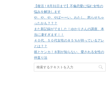
【復活！8月31日まで】不倫恋愛に悩む女性の
悩みを解決します
や、や、や、やばーーい。わたし、怒らせちゃ
ったかも？？？
また新記録がでました！ゆかりさんの講座、本
当に凄すぎます！！
４０代、５０代女性の８５％が持っているアレ
とは？？
彼とケンカ！８割が知らない、愛される女性の
仲直り法