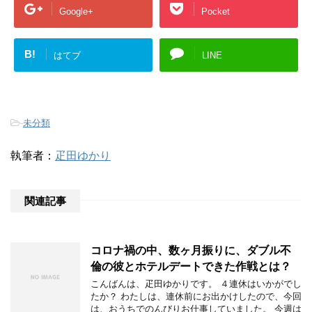
Google+
Pocket
B!
はてブ
LINE
-
未分類
執筆者：
疋田ゆかり
関連記事
コロナ禍の中、数ヶ月振りに、ダブル不
倫の彼とホテルデートできた作戦とは？
こんばんは、疋田ゆかりです。 ４連休はいかがでし
たか？ わたしは、連休前にお出かけしたので、今回
は、おうちでのんびりお仕事していました。 今週は