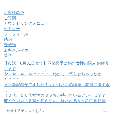
お客様の声
ご質問
カウンセリングメニュー
セミナー
プロフィール
感想
未分類
無料メルマガ
美容
【復活！8月31日まで】不倫恋愛に悩む女性の悩みを解決
します
や、や、や、やばーーい。わたし、怒らせちゃったか
も？？？
また新記録がでました！ゆかりさんの講座、本当に凄すぎ
ます！！
４０代、５０代女性の８５％が持っているアレとは？？
彼とケンカ！８割が知らない、愛される女性の仲直り法