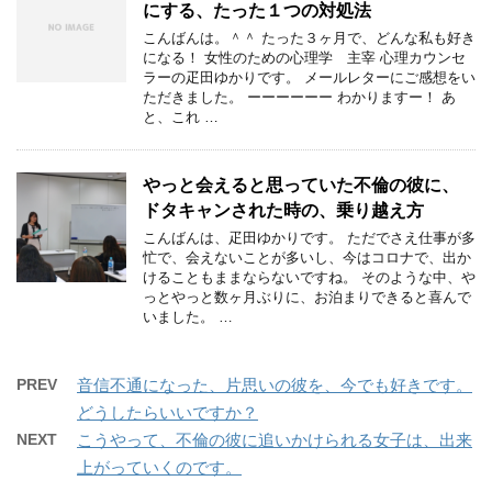
にする、たった１つの対処法
こんばんは。＾＾ たった３ヶ月で、どんな私も好き
になる！ 女性のための心理学 主宰 心理カウンセ
ラーの疋田ゆかりです。 メールレターにご感想をい
ただきました。 ーーーーーー わかりますー！ あ
と、これ …
やっと会えると思っていた不倫の彼に、
ドタキャンされた時の、乗り越え方
こんばんは、疋田ゆかりです。 ただでさえ仕事が多
忙で、会えないことが多いし、今はコロナで、出か
けることもままならないですね。 そのような中、や
っとやっと数ヶ月ぶりに、お泊まりできると喜んで
いました。 …
PREV
音信不通になった、片思いの彼を、今でも好きです。
どうしたらいいですか？
NEXT
こうやって、不倫の彼に追いかけられる女子は、出来
上がっていくのです。