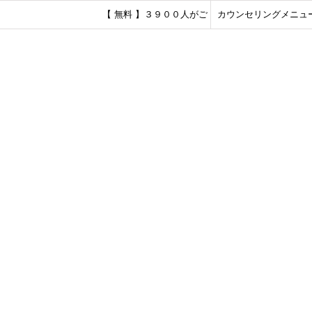
【 無料 】３９００人がご
カウンセリングメニュ
登録！ＨＳＰ繊細さんのメ
ールレター♪